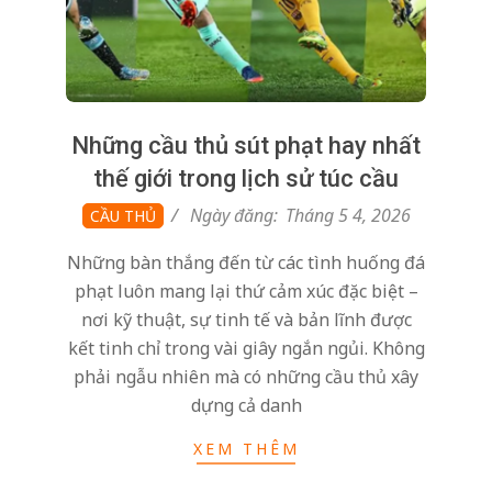
Những cầu thủ sút phạt hay nhất
thế giới trong lịch sử túc cầu
2026-
Ngày đăng:
Tháng 5 4, 2026
CẦU THỦ
05-
Những bàn thắng đến từ các tình huống đá
04
phạt luôn mang lại thứ cảm xúc đặc biệt –
nơi kỹ thuật, sự tinh tế và bản lĩnh được
kết tinh chỉ trong vài giây ngắn ngủi. Không
phải ngẫu nhiên mà có những cầu thủ xây
dựng cả danh
XEM THÊM