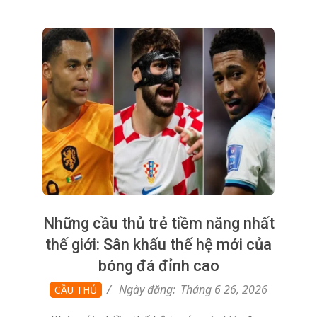
4
/
7
Những cầu thủ trẻ tiềm năng nhất
thế giới: Sân khấu thế hệ mới của
bóng đá đỉnh cao
2026-
Ngày đăng:
Tháng 6 26, 2026
CẦU THỦ
06-