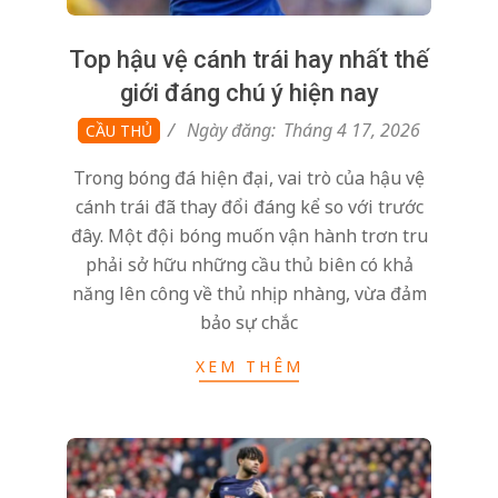
Top hậu vệ cánh trái hay nhất thế
giới đáng chú ý hiện nay
2026-
Ngày đăng:
Tháng 4 17, 2026
CẦU THỦ
04-
Trong bóng đá hiện đại, vai trò của hậu vệ
17
cánh trái đã thay đổi đáng kể so với trước
đây. Một đội bóng muốn vận hành trơn tru
phải sở hữu những cầu thủ biên có khả
năng lên công về thủ nhịp nhàng, vừa đảm
bảo sự chắc
XEM THÊM