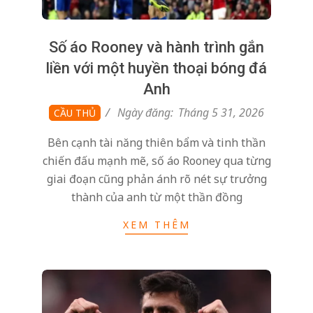
Số áo Rooney và hành trình gắn
liền với một huyền thoại bóng đá
Anh
2026-
Ngày đăng:
Tháng 5 31, 2026
CẦU THỦ
05-
Bên cạnh tài năng thiên bẩm và tinh thần
31
chiến đấu mạnh mẽ, số áo Rooney qua từng
giai đoạn cũng phản ánh rõ nét sự trưởng
thành của anh từ một thần đồng
XEM THÊM