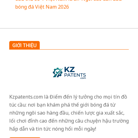
bóng đá Việt Nam 2026
GIỚI THIỆU
Kzpatents.com là Điểm đến lý tưởng cho mọi tín đồ
túc cầu: nơi bạn khám phá thế giới bóng đá từ
những ngôi sao hàng đầu, chiến lược gia xuất sắc,
lối chơi đỉnh cao đến những câu chuyện hậu trường
hấp dẫn và tin tức nóng hổi mỗi ngày!