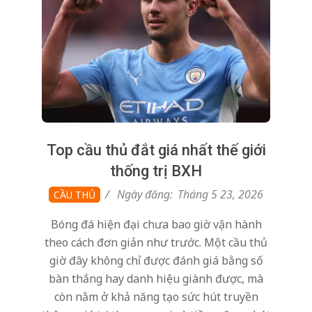
Top cầu thủ đắt giá nhất thế giới
thống trị BXH
2026-
Ngày đăng:
Tháng 5 23, 2026
CẦU THỦ
05-
Bóng đá hiện đại chưa bao giờ vận hành
23
theo cách đơn giản như trước. Một cầu thủ
giờ đây không chỉ được đánh giá bằng số
bàn thắng hay danh hiệu giành được, mà
còn nằm ở khả năng tạo sức hút truyền