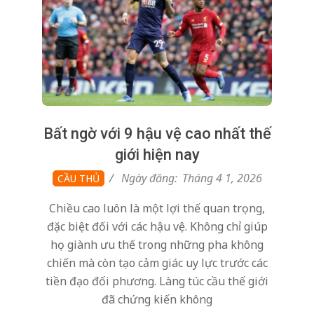
Bất ngờ với 9 hậu vệ cao nhất thế
giới hiện nay
2026-
Ngày đăng:
Tháng 4 1, 2026
CẦU THỦ
04-
Chiều cao luôn là một lợi thế quan trọng,
01
đặc biệt đối với các hậu vệ. Không chỉ giúp
họ giành ưu thế trong những pha không
chiến mà còn tạo cảm giác uy lực trước các
tiền đạo đối phương. Làng túc cầu thế giới
đã chứng kiến không