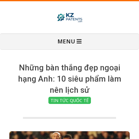
Skip
to
content
T
Primary
MENU
Navigation
i
Menu
n
Những bàn thắng đẹp ngoại
hạng Anh: 10 siêu phẩm làm
T
nên lịch sử
TIN TỨC QUỐC TẾ
ứ
c