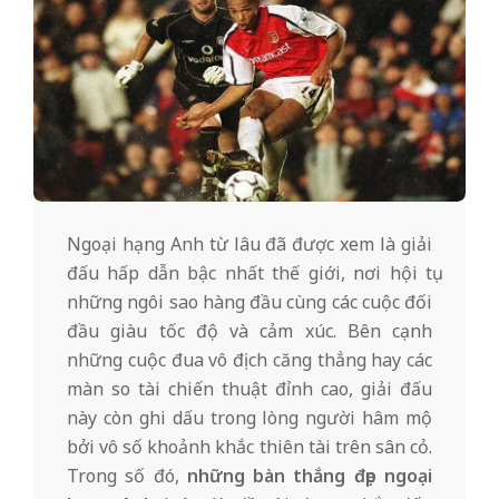
B
ó
n
g
Ngoại hạng Anh từ lâu đã được xem là giải
Đ
đấu hấp dẫn bậc nhất thế giới, nơi hội tụ
những ngôi sao hàng đầu cùng các cuộc đối
đầu giàu tốc độ và cảm xúc. Bên cạnh
á
những cuộc đua vô địch căng thẳng hay các
màn so tài chiến thuật đỉnh cao, giải đấu
2
này còn ghi dấu trong lòng người hâm mộ
bởi vô số khoảnh khắc thiên tài trên sân cỏ.
Trong số đó,
những bàn thắng đẹp ngoại