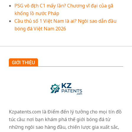
PSG vô địch C1 mấy lần? Chương vĩ đại của gã
khổng lồ nước Pháp
Cầu thủ số 1 Việt Nam là ai? Ngôi sao dẫn đầu
bóng đá Việt Nam 2026
GIỚI THIỆU
Kzpatents.com là Điểm đến lý tưởng cho mọi tín đồ
túc cầu: nơi bạn khám phá thế giới bóng đá từ
những ngôi sao hàng đầu, chiến lược gia xuất sắc,