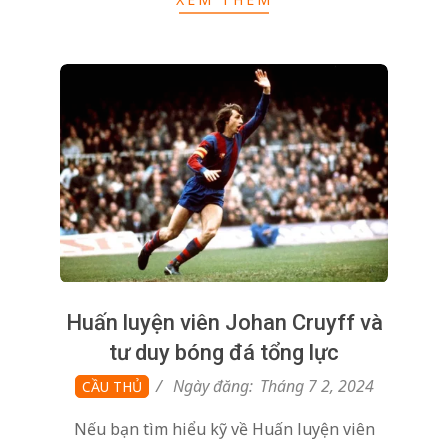
Huấn luyện viên Johan Cruyff và
tư duy bóng đá tổng lực
2024-
Ngày đăng:
Tháng 7 2, 2024
CẦU THỦ
07-
Nếu bạn tìm hiểu kỹ về Huấn luyện viên
02