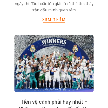
ngày thi đấu hoặc tên giải là có thể tìm thấy
trận đấu mình quan tâm.
XEM THÊM
Tiền vệ cánh phải hay nhất –