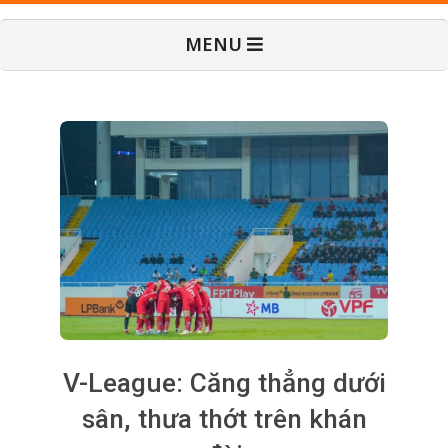
Skip
Primary
to
MENU
Navigation
content
Menu
V-League: Căng thẳng dưới
sân, thưa thớt trên khán