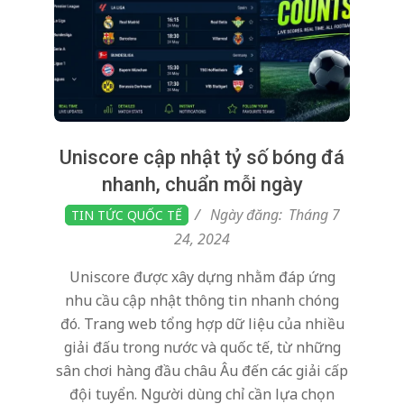
Uniscore cập nhật tỷ số bóng đá
nhanh, chuẩn mỗi ngày
2024-
Ngày đăng:
Tháng 7
TIN TỨC QUỐC TẾ
07-
24, 2024
24
Uniscore được xây dựng nhằm đáp ứng
nhu cầu cập nhật thông tin nhanh chóng
đó. Trang web tổng hợp dữ liệu của nhiều
giải đấu trong nước và quốc tế, từ những
sân chơi hàng đầu châu Âu đến các giải cấp
đội tuyển. Người dùng chỉ cần lựa chọn