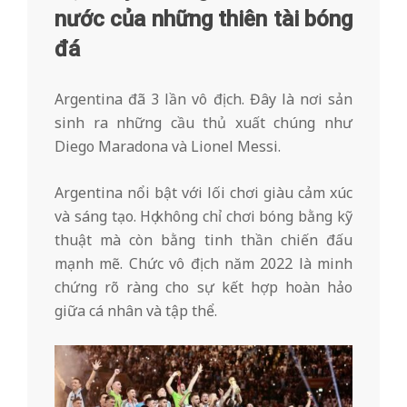
nước của những thiên tài bóng
đá
Argentina đã 3 lần vô địch. Đây là nơi sản
sinh ra những cầu thủ xuất chúng như
Diego Maradona và Lionel Messi.
Argentina nổi bật với lối chơi giàu cảm xúc
và sáng tạo. Họ không chỉ chơi bóng bằng kỹ
thuật mà còn bằng tinh thần chiến đấu
mạnh mẽ. Chức vô địch năm 2022 là minh
chứng rõ ràng cho sự kết hợp hoàn hảo
giữa cá nhân và tập thể.