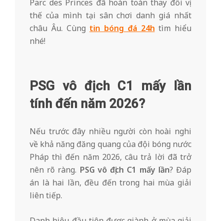
4
Parc des Princes đã hoàn toàn thay đổi vị
thế của mình tại sân chơi danh giá nhất
/
châu Âu. Cùng
tin bóng đá 24h
tìm hiểu
nhé!
7
PSG vô địch C1 mấy lần
tính đến năm 2026?
Nếu trước đây nhiều người còn hoài nghi
về khả năng đăng quang của đội bóng nước
Pháp thì đến năm 2026, câu trả lời đã trở
nên rõ ràng.
PSG vô địch C1 mấy lần
? Đáp
án là hai lần, đều đến trong hai mùa giải
liên tiếp.
Danh hiệu đầu tiên được giành ở mùa giải