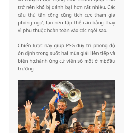
trở nên khó bị đánh bại hơn rất nhiều. Các
cầu thủ tấn công cũng tích cực tham gia
phòng ngự, tạo nên tập thể cân bằng thay
vì phụ thuộc hoàn toàn vào các ngôi sao.
Chiến lược này giúp PSG duy trì phong độ
ổn định trong suốt hai mùa giải liên tiếp và
biến họ thành ứng cử viên số một ở mọi đấu
trường.