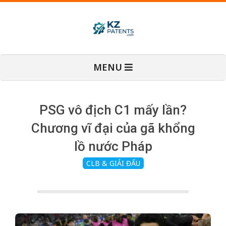
Skip
to
content
T
Primary
MENU
Navigation
i
Menu
n
PSG vô địch C1 mấy lần?
Chương vĩ đại của gã khổng
T
lồ nước Pháp
CLB & GIẢI ĐẤU
ứ
c