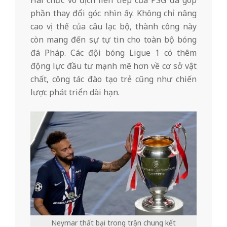
Hai chức vô địch liên tiếp của PSG đã góp
phần thay đổi góc nhìn ấy. Không chỉ nâng
cao vị thế của câu lạc bộ, thành công này
còn mang đến sự tự tin cho toàn bộ bóng
đá Pháp. Các đội bóng Ligue 1 có thêm
động lực đầu tư mạnh mẽ hơn về cơ sở vật
chất, công tác đào tạo trẻ cũng như chiến
lược phát triển dài hạn.
Neymar thất bại trong trận chung kết