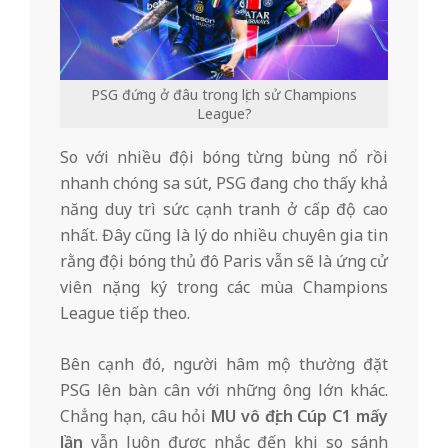
PSG đứng ở đâu trong lịch sử Champions
League?
So với nhiều đội bóng từng bùng nổ rồi
nhanh chóng sa sút, PSG đang cho thấy khả
năng duy trì sức cạnh tranh ở cấp độ cao
nhất. Đây cũng là lý do nhiều chuyên gia tin
rằng đội bóng thủ đô Paris vẫn sẽ là ứng cử
viên nặng ký trong các mùa Champions
League tiếp theo.
Bên cạnh đó, người hâm mộ thường đặt
PSG lên bàn cân với những ông lớn khác.
Chẳng hạn, câu hỏi
MU vô địch Cúp C1 mấy
lần
vẫn luôn được nhắc đến khi so sánh