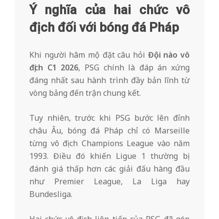
Ý nghĩa của hai chức vô
địch đối với bóng đá Pháp
Khi người hâm mộ đặt câu hỏi
Đội nào vô
địch C1 2026
, PSG chính là đáp án xứng
đáng nhất sau hành trình đầy bản lĩnh từ
vòng bảng đến trận chung kết.
Tuy nhiên, trước khi PSG bước lên đỉnh
châu Âu, bóng đá Pháp chỉ có Marseille
từng vô địch Champions League vào năm
1993. Điều đó khiến Ligue 1 thường bị
đánh giá thấp hơn các giải đấu hàng đầu
như Premier League, La Liga hay
Bundesliga.