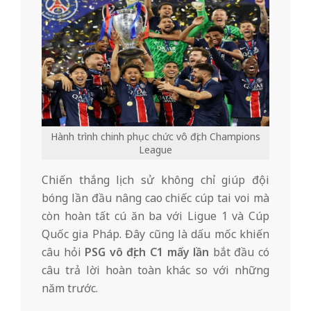
Hành trình chinh phục chức vô địch Champions
League
Chiến thắng lịch sử không chỉ giúp đội
bóng lần đầu nâng cao chiếc cúp tai voi mà
còn hoàn tất cú ăn ba với Ligue 1 và Cúp
Quốc gia Pháp. Đây cũng là dấu mốc khiến
câu hỏi
PSG vô địch C1 mấy lần
bắt đầu có
câu trả lời hoàn toàn khác so với những
năm trước.